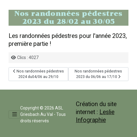
Nos randonnées pédestres
2023 du 28/02 au 30/05
Les randonnées pédestres pour l'année 2023,
première partie !
Détails
Clics : 4027
Article précédent : Nos randonnées pédestres 2024 du04/06 au 29/10
Article suivant : Nos randonnées p
Nos randonnées pédestres
Nos randonnées pédestres
2024 du04/06 au 29/10
2023 du 06/06 au 17/10
Création du site
Copyright © 2026 ASL
internet :
Leslie
Griesbach Au Val - Tous
Infographie
droits réservés