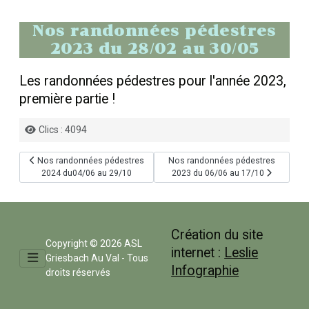
Nos randonnées pédestres
2023 du 28/02 au 30/05
Les randonnées pédestres pour l'année 2023,
première partie !
Détails
Clics : 4094
Article précédent : Nos randonnées pédestres 2024 du04/06 au 29/10
Article suivant : Nos randonnées p
Nos randonnées pédestres
Nos randonnées pédestres
2024 du04/06 au 29/10
2023 du 06/06 au 17/10
Création du site
Copyright © 2026 ASL
internet :
Leslie
Griesbach Au Val - Tous
Infographie
droits réservés