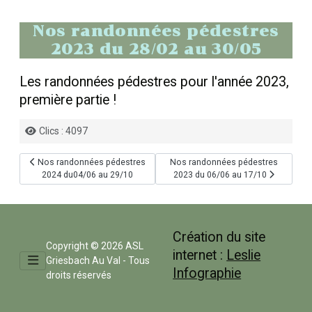
Nos randonnées pédestres
2023 du 28/02 au 30/05
Les randonnées pédestres pour l'année 2023,
première partie !
Détails
Clics : 4097
Article précédent : Nos randonnées pédestres 2024 du04/06 au 29/10
Article suivant : Nos randonnées p
Nos randonnées pédestres
Nos randonnées pédestres
2024 du04/06 au 29/10
2023 du 06/06 au 17/10
Création du site
Copyright © 2026 ASL
internet :
Leslie
Griesbach Au Val - Tous
Infographie
droits réservés