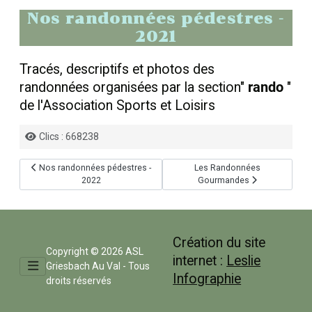
Nos randonnées pédestres -
2021
Tracés, descriptifs et photos des
randonnées organisées par la section"
rando
"
de l'Association Sports et Loisirs
Détails
Clics : 668238
Article précédent : Nos randonnées pédestres - 2022
Article suivant : Les Rando
Nos randonnées pédestres -
Les Randonnées
2022
Gourmandes
Création du site
Copyright © 2026 ASL
internet :
Leslie
Griesbach Au Val - Tous
Infographie
droits réservés